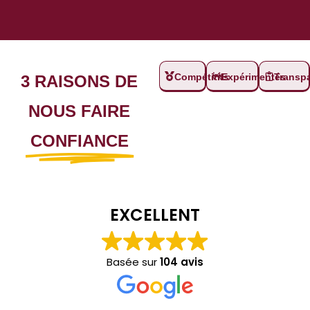
Compétitifs
Expérimentés
Transp
3 RAISONS DE
NOUS FAIRE
CONFIANCE
EXCELLENT
Basée sur
104 avis