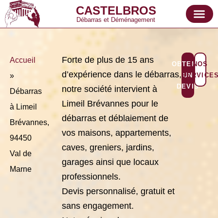
CASTELBROS
Débarras et Déménagement
Forte de plus de 15 ans
Accueil
OBTENIR
NOS
d’expérience dans le débarras,
»
SERVICE
UN
DEVIS
notre société intervient à
Débarras
Limeil Brévannes pour le
à Limeil
débarras et déblaiement de
Brévannes,
vos maisons, appartements,
94450
caves, greniers, jardins,
Val de
garages ainsi que locaux
Marne
professionnels.
Devis personnalisé, gratuit et
sans engagement.