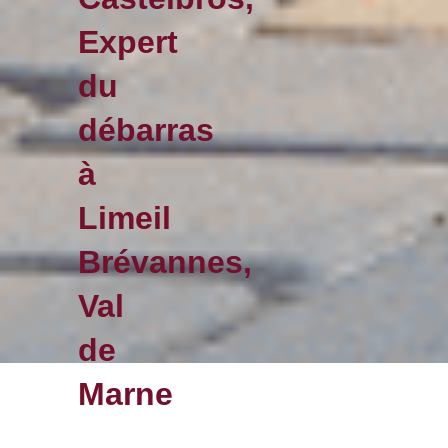
Expert
du
débarras
à
Limeil
Brévannes,
Val
de
Marne