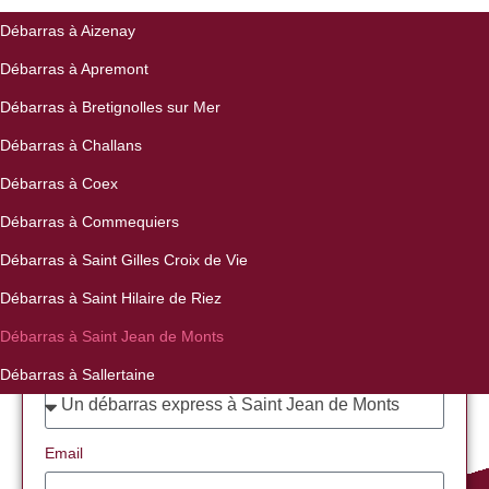
Débarras à Aizenay
Débarras à Apremont
Demandez votre devis
Débarras à Bretignolles sur Mer
pour un débarras de
Débarras à Challans
maison à Saint Jean de
Débarras à Coex
Mont. Réponse rapide !
Débarras à Commequiers
Débarras à Saint Gilles Croix de Vie
Débarras à Saint Hilaire de Riez
Débarras à Saint Jean de Monts
Ma demande concerne
Débarras à Sallertaine
Email