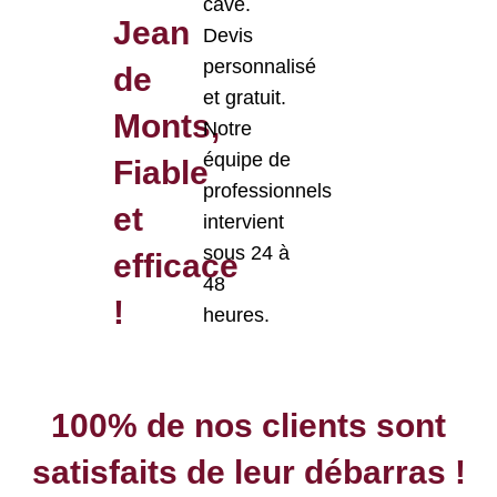
cave.
Jean
Devis
personnalisé
de
et gratuit.
Monts,
Notre
équipe de
Fiable
professionnels
et
intervient
sous 24 à
efficace
48
!
heures
.
100% de nos clients sont
satisfaits de leur débarras !