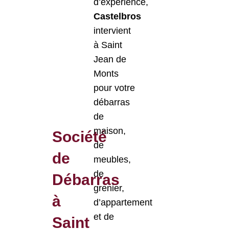
d’expérience,
Castelbros
intervient
à Saint
Jean de
Monts
pour votre
débarras
de
maison,
Société
de
de
meubles,
de
Débarras
grenier,
à
d’appartement
et de
Saint