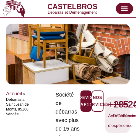
CASTELBROS
Débarras et Déménagement
Accueil
Société
»
DEVIS
NOS
Débarras à
+20
+35
+52
+2
de
Saint Jean de
RAPIDE
SERVICES
Monts, 85160
débarras
Vendée
Ans
Débarrasse
Débarras
Démén
avec plus
d'expérience
de 15 ans