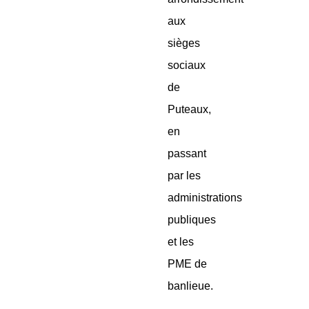
aux
sièges
sociaux
de
Puteaux,
en
passant
par les
administrations
publiques
et les
PME de
banlieue.