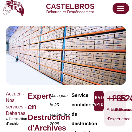
CASTELBROS
Débarras et Déménagement
Accueil
Expert
»
Service
Mis à jour
+20
+35
+52
+2
DEVIS
Nos
en
confidentiel
RAPIDE
le 25
services
»
Ans
Débarrass
Débarra
Démén
Débarras
de
septembre
Destruction
d'expérience
»
Destruction
destruction
2025
d’archives
d'Archives