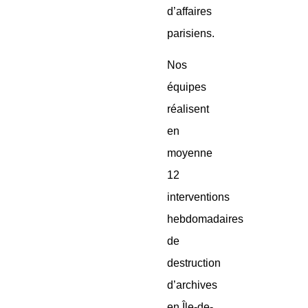
d’affaires
parisiens.
Nos
équipes
réalisent
en
moyenne
12
interventions
hebdomadaires
de
destruction
d’archives
en Île-de-