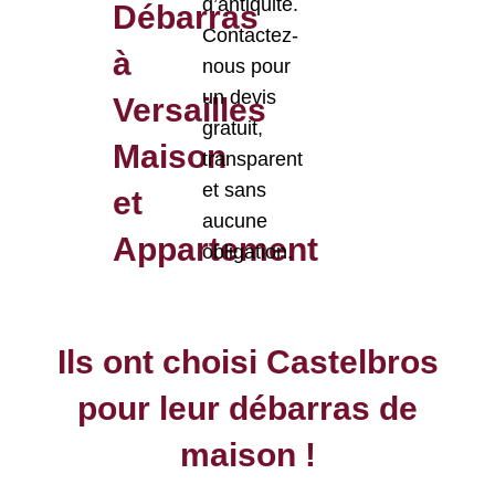
d’antiquité.
Débarras
Contactez-
à
nous pour
un devis
Versailles
gratuit,
Maison
transparent
et sans
et
aucune
Appartement
obligation.
Ils ont choisi Castelbros
pour leur débarras de
maison !