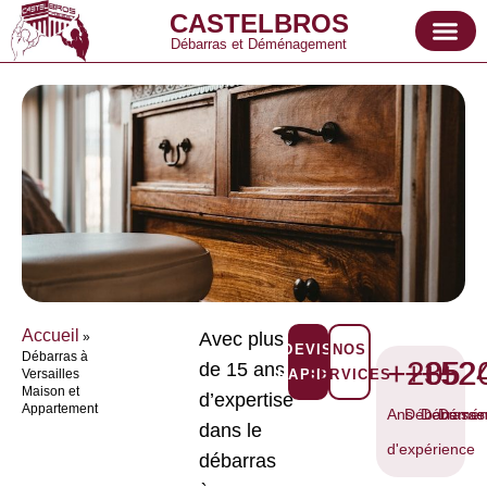
CASTELBROS
Débarras et Déménagement
Accueil
Avec plus
»
DEVIS
NOS
Débarras à
+20
+35
+52
+2
de 15 ans
Versailles
RAPIDE
SERVICES
Maison et
d’expertise
Appartement
Ans
Débarrasse
Débarras
Démén
dans le
d'expérience
débarras