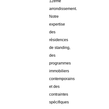
12ème
arrondissement.
Notre
expertise
des
résidences
de standing,
des
programmes
immobiliers
contemporains
et des
contraintes
spécifiques