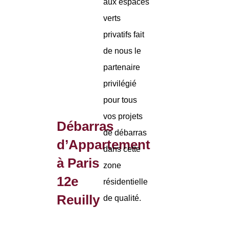
aux espaces
verts
privatifs fait
de nous le
partenaire
privilégié
pour tous
vos projets
Débarras
de débarras
d’Appartement
dans cette
à Paris
zone
12e
résidentielle
Reuilly
de qualité.