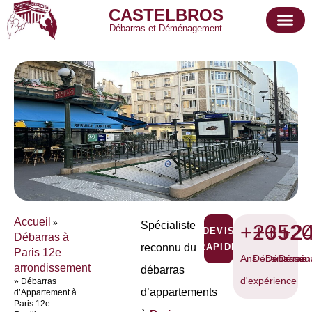
CASTELBROS
Débarras et Déménagement
Accueil
»
Spécialiste
+20
+35
+52
+2
DEVIS
Débarras à
reconnu du
RAPIDE
Paris 12e
Ans
Débarrasseu
Débarras
Démén
arrondissement
débarras
d'expérience
»
Débarras
d’appartements
d’Appartement à
Paris 12e