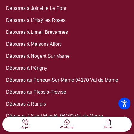
Débarras à Joinville Le Pont
Débarras à L’Haÿ les Roses
Débarras à Limeil Brévannes
Débarras à Maisons Alfort
Débarras à Nogent Sur Marne
Débarras à Périgny
Débarras au Perreux-Sur-Marne 94170 Val de Marne
Débarras au Plessis-Trévise
Débarras à Rungis
Débarras à Saint Mandé, 94160 Val de Marne
Appel
Whatsapp
Devis
Débarras à Saint Maur des Fossés